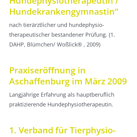
Hunde­­physio­­therapeutin /
Hunde­­kranken­­gymnastin“
nach tierärztlicher und hunde­physio­
therapeutischer bestandener Prüfung. (1.
DAHP, Blümchen/ Woßlick® , 2009)
Praxis­eröffnung in
Aschaffenburg im März 2009
Langjährige Erfahrung als hauptberuflich
praktizierende Hundephysiotherapeutin.
1. Verband für Tier­physio­