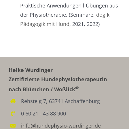
Praktische Anwendungen l Übungen aus
der Physiotherapie. (Seminare,
dogik
Pädagogik mit Hund
, 2021, 2022)
Heike Wurdinger
Zertifizierte Hundephysiotherapeutin
®
nach Blümchen / Woßlick
Rehsteig 7, 63741 Aschaffenburg
0 60 21 - 43 88 900
info@hundephysio-wurdinger.de